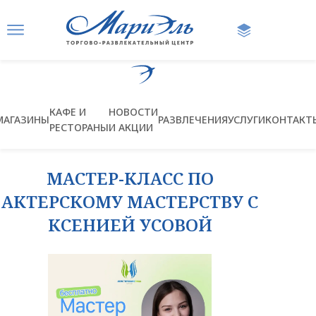
Ссылка на главную страницу
КАФЕ И
НОВОСТИ
МАГАЗИНЫ
РАЗВЛЕЧЕНИЯ
УСЛУГИ
КОНТАКТ
РЕСТОРАНЫ
И АКЦИИ
МАСТЕР-КЛАСС ПО
АКТЕРСКОМУ МАСТЕРСТВУ С
КСЕНИЕЙ УСОВОЙ