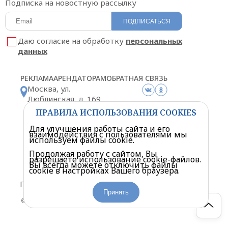
Подписка на новостную рассылку
ПОДПИСАТЬСЯ
Даю согласие на обработку
персональных
данных
РЕКЛАМА
АРЕНДАТОРАМ
ОБРАТНАЯ СВЯЗЬ
Москва, ул.
Люблинская, д. 169
корп. 2
ПРАВИЛА ИСПОЛЬЗОВАНИЯ COOKIES
Схема проезда
Для улучшения работы сайта и его
взаимодействия с пользователями мы
используем файлы cookie.
Продолжая работу с сайтом, Вы
разрешаете использование cookie-файлов.
Вы всегда можете отключить файлы
cookie в настройках Вашего браузера.
Политика конфиденциальности
Правила посещения торгового центра
Принять
© «Мариэль» Торгово-развлекательный центр. 2026