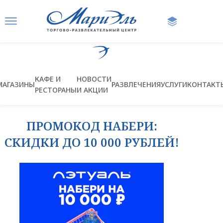
Ссылка на главную страницу
КАФЕ И
НОВОСТИ
МАГАЗИНЫ
РАЗВЛЕЧЕНИЯ
УСЛУГИ
КОНТАКТ
РЕСТОРАНЫ
И АКЦИИ
ПРОМОКОД НАБЕРИ:
СКИДКИ ДО 10 000 РУБЛЕЙ!