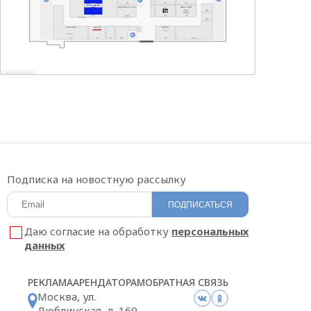
САЛОН МЕГАФОН | YOTA
t 2
АЙКРАФТ ОПТИКА
HOOKAH PLACE
БИGOODИ
SOKOLOV
Подписка на новостную рассылку
ПОДПИСАТЬСЯ
Даю согласие на обработку
персональных
данных
РЕКЛАМА
АРЕНДАТОРАМ
ОБРАТНАЯ СВЯЗЬ
Москва, ул.
Люблинская, д. 169