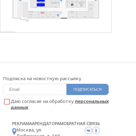
САЛОН МЕГАФОН | YOTA
t 2
АЙКРАФТ ОПТИКА
HOOKAH PLACE
БИGOODИ
SOKOLOV
Подписка на новостную рассылку
ПОДПИСАТЬСЯ
Даю согласие на обработку
персональных
данных
РЕКЛАМА
АРЕНДАТОРАМ
ОБРАТНАЯ СВЯЗЬ
Москва, ул.
Люблинская, д. 169