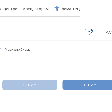
О центре
Арендаторам
Схема ТРЦ
МА
Ссылка на 
/
Мариэль
Схема
0 ЭТАЖ
1 ЭТАЖ