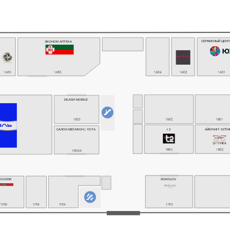
СЕРВИСНЫЙ ЦЕНТ
ЭКОНОМ АПТЕКА
DILASH MOBILE
АЙКРАФТ ОПТИ
САЛОН МЕГАФОН | YOTA
t 2
ИGOODИ
SOKOLOV