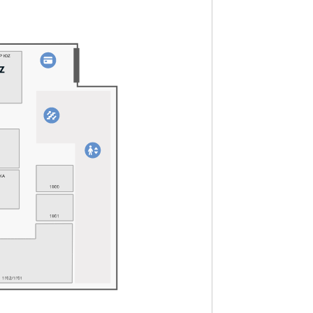
Р ЮZ
КА