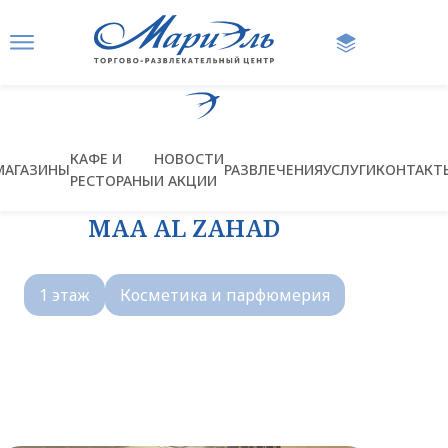
Ссылка на главную страницу
КАФЕ И
НОВОСТИ
МАГАЗИНЫ
РАЗВЛЕЧЕНИЯ
УСЛУГИ
КОНТАКТ
РЕСТОРАНЫ
И АКЦИИ
MAA AL ZAHAD
1 этаж
Косметика и парфюмерия