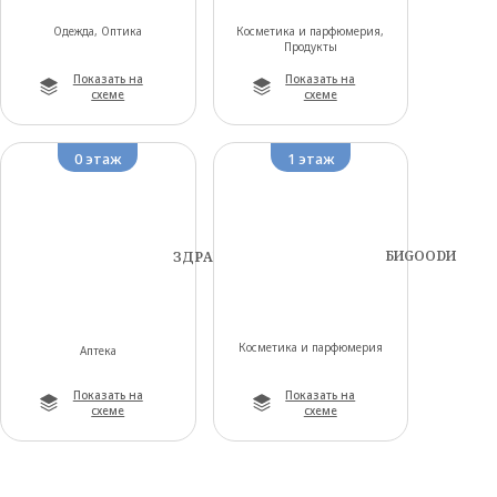
Одежда, Оптика
Косметика и парфюмерия,
Продукты
Показать на
Показать на
схеме
схеме
0 этаж
1 этаж
БИGOODИ
ЗДРАВСИТИ
Косметика и парфюмерия
Аптека
Показать на
Показать на
схеме
схеме