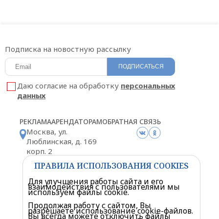
Подписка на новостную рассылку
ПОДПИСАТЬСЯ
Даю согласие на обработку
персональных
данных
РЕКЛАМА
АРЕНДАТОРАМ
ОБРАТНАЯ СВЯЗЬ
Москва, ул.
Люблинская, д. 169
корп. 2
Схема проезда
ПРАВИЛА ИСПОЛЬЗОВАНИЯ COOKIES
Для улучшения работы сайта и его
взаимодействия с пользователями мы
используем файлы cookie.
Продолжая работу с сайтом, Вы
разрешаете использование cookie-файлов.
Политика конфиденциальности
Вы всегда можете отключить файлы