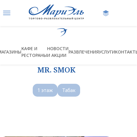
Ссылка на главную страницу
КАФЕ И
НОВОСТИ
МАГАЗИНЫ
РАЗВЛЕЧЕНИЯ
УСЛУГИ
КОНТАКТ
РЕСТОРАНЫ
И АКЦИИ
MR. SMOK
1 этаж
Табак