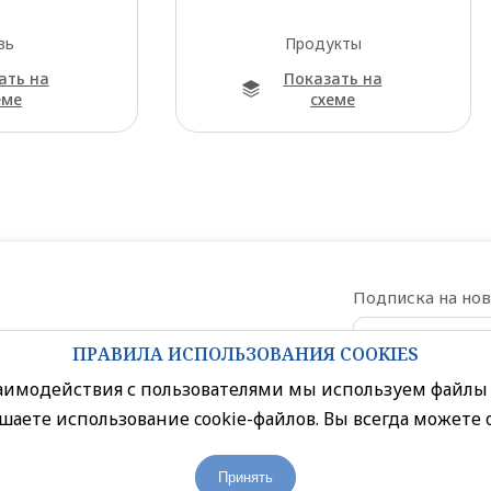
вь
Продукты
ать на
Показать на
еме
схеме
Подписка на но
ПРАВИЛА ИСПОЛЬЗОВАНИЯ COOKIES
Даю согласи
заимодействия с пользователями мы используем файлы 
шаете использование cookie-файлов. Вы всегда можете 
Политика конфиденциальности
Принять
Правила посещения торгового центра