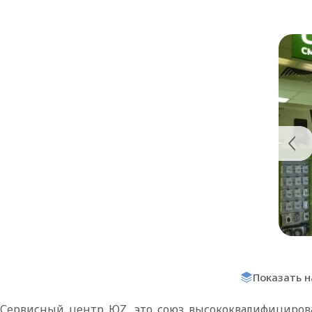
Показать н
Сервисный центр ЮZ, это союз высококвалифициров