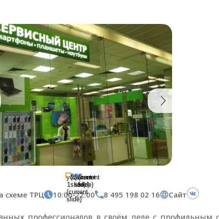
yuz-
(current
(current
(current
1
slide)
slide)
slide)
(current
а схеме ТРЦ
10:00-22:00
8 495 198 02 16
Сайт
slide)
анных профессионалов в своём деле с профильным 